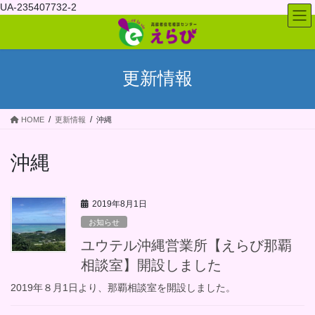
コ
ナ
UA-235407732-2
ン
ビ
テ
ゲ
ン
ー
ツ
シ
更新情報
へ
ョ
ス
ン
キ
に
HOME
更新情報
沖縄
ッ
移
プ
動
沖縄
2019年8月1日
お知らせ
ユウテル沖縄営業所【えらび那覇
相談室】開設しました
2019年８月1日より、那覇相談室を開設しました。